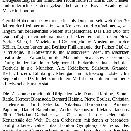
Liedgestaltung an der Münchner Hochschule für Musik und Theater
und unterrichtet zudem gelegentlich an der Royal Academy of
Music in London.
Gerold Huber und er widmen sich als Duo nun seit weit über 30
Jahren der Liedinterpretation – in Konzerten und Aufnahmen –, seit
langem mit bedeutenden Preisen ausgezeichnet. Das Lied-Duo tritt
regelmäßig in den internationalen Liedzentren auf: in den New
Yorker Sälen, in Muziek- und Concertgebouw Amsterdam, in der
Kölner, Luxemburger und Berliner Philharmonie, der Pariser Cité de
la musique, in Konzerthaus und Musikverein Wien, im Madrider
Teatro de la Zarzuela, in der Mailänder Scala sowie besonders
häufig in der Londoner Wigmore Hall; darüber hinaus bei den
Festivals in u.a. München, Aix, Heidelberg, Salzburg, Granada,
Berlin, Luzern, Edinburgh, Rheingau und Schleswig Holstein. Im
September 2023 findet zum dritten Mal die von ihnen kuratierte
»Liedwoche Elmau« statt.
Die Zusammenarbeit mit Dirigenten wie Daniel Harding, Simon
Rattle, Herbert Blomstedt, Bernard Haitink, Pierre Boulez, Christian
Thielemann, Kirill Petrenko, Nikolaus Harnoncourt, Antonio
Pappano, Daniel Barenboim, Andris Nelsons und Mariss Jansons
führt Christian Gerhaher seit 30 Jahren in die bedeutenden
Konzertsäle der Welt. Zu den Orchestern, mit denen er besonders
häufig arbeitet, zählen das London Symphony Orchestra, das
Amsterdamer Concertgebouworkest und besonders die Berliner