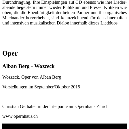
Durch­dringung. Ihre Ein­spielun­gen auf CD ebenso wie ihre Lieder­
abende begeistern immer wieder Pu­bli­kum und Presse. Kritiken wie
oben, die die Eben­bürtigkeit der beiden Partner und ihr or­ga­nisches
Mit­ein­an­der her­vor­he­ben, sind kenn­zeich­nend für den dauer­haften
und intensiven mu­si­ka­li­schen Dia­log inner­halb dieses Lied­duos.
Oper
Alban Berg - Wozzeck
Wozzeck. Oper von Alban Berg
Vorstellungen im September/Oktober 2015
Christian Gerhaher in der Titelpartie am Opernhaus Zürich
www.opernhaus.ch