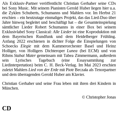
Als Exklusiv-Partner veröffentlicht Christian Gerhaher seine CDs
bei Sony Music. Mit seinem Pianisten Gerold Huber liegen hier u.a.
die Zyklen Schuberts, Schumanns und Mahlers vor. Im Herbst 21
erschien – ein heutzutage einmaliges Projekt, das das Lied-Duo über
Jahre hinweg begleitet und beschäftigt hat – die Gesamteinspielung
sämtlicher Lieder Robert Schumanns in einer Box bei seinem
Exklusivlabel Sony Classical:
Alle Lieder
ist eine Koproduktion mit
dem Bayerischen Rundfunk und dem Heidelberger Frühling.
Anfang 2022 erschienen in dichter Folge die Einspielungen von
Schoecks
Elegie
mit dem Kammerorchester Basel und Heinz
Holliger, von Holligers Dichteroper
Lunea
(bei ECM) und von
Rihms
Stabat Mater
gemeinsam mit Tabea Zimmermann, außerdem
sein Lyrisches Tagebuch (eine Essaysammlung zur
Liedinterpretation) beim C. H. Beck-Verlag. Im Mai 2023 erschien
zuletzt Mahlers
Lied von der Erde
mit Piotr Beczała als Tenorpartner
und dem überragenden Gerold Huber am Klavier.
Christian Gerhaher und seine Frau leben mit ihren drei Kindern in
München.
© Christopher Jonas
CD