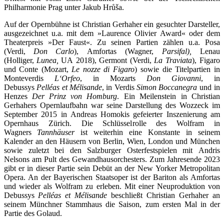
Philharmonie Prag unter Jakub Hrůša.
Auf der Opernbühne ist Christian Gerhaher ein gesuchter Darsteller,
ausgezeichnet u.a. mit dem »Laurence Olivier Award« oder dem
Theaterpreis »Der Faust«. Zu seinen Partien zählen u.a. Posa
(Verdi,
Don Carlo
), Amfortas (Wagner,
Parsifal),
Lenau
(Holliger,
Lunea,
UA 2018), Germont (Verdi,
La Traviata
), Figaro
und Conte (Mozart,
Le nozze di Figaro
) sowie die Titelpartien in
Monteverdis
L‘Orfeo
, in Mozarts
Don Giovanni
, in
Debussys
Pelléas et Mélisande
, in Verdis
Simon Boccanegra
und in
Henzes
Der Prinz von Homburg
. Ein Meilenstein in Christian
Gerhahers Opernlaufbahn war seine Darstellung des Wozzeck im
September 2015 in Andreas Homokis gefeierter Inszenierung am
Opernhaus Zürich. Die Schlüsselrolle des Wolfram in
Wagners
Tannhäuser
ist weiterhin eine Konstante in seinem
Kalender an den Häusern von Berlin, Wien, London und München
sowie zuletzt bei den Salzburger Osterfestspielen mit Andris
Nelsons am Pult des Gewandhausorchesters. Zum Jahresende 2023
gibt er in dieser Partie sein Debüt an der New Yorker Metropolitan
Opera. An der Bayerischen Staatsoper ist der Bariton als Amfortas
und wieder als Wolfram zu erleben. Mit einer Neuproduktion von
Debussys
Pelléas et Mélisande
beschließt Christian Gerhaher an
seinem Münchner Stammhaus die Saison, zum ersten Mal in der
Partie des Golaud.