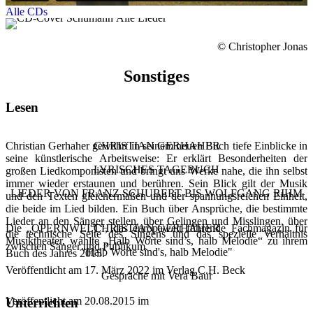
Alle CDs
© Christopher Jonas
Sonstiges
Lesen
Christian Gerhaher gewährt in seinem neuen Buch tiefe Einblicke in
CHRISTIAN GERHAHER
seine künstlerische Arbeitsweise: Er erklärt Besonderheiten der
LYRISCHES TAGEBUCH
großen Liedkomponisten und bringt uns Werke nahe, die ihn selbst
immer wieder erstaunen und berühren. Sein Blick gilt der Musik
LIEDER VON FRANZ SCHUBERT BIS WOLFGANG RIHM
und den Texten gleichermaßen und der spannungsreichen Einheit,
die beide im Lied bilden. Ein Buch über Ansprüche, die bestimmte
Lieder an den Sänger stellen, über Gelingen und Misslingen, über
Die „OPERNWELT“, das europaweit führende Fachmagazin für
CHRISTIAN GERHAHER
die technische Seite des Singens und das spezielle Verhältnis
Musiktheater, wählte „Halb Worte sind’s, halb Melodie“ zu ihrem
zwischen Sänger und Publikum.
"Halb Worte sind's, halb Melodie"
Buch des Jahres 2015.
Veröffentlicht am 17. März 2022 im Verlag C.H. Beck
Gespräche mit Vera Baur
Veröffentlicht am 20.08.2015 im
Unterrichten