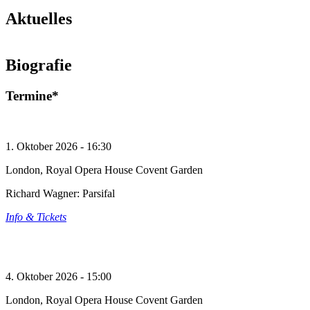
Aktuelles
Tannhäuser in Zürich
Biografie
© Torbjorn Toby Jorgensen
Mehr lesen
Termine*
1. Oktober 2026 - 16:30
London, Royal Opera House Covent Garden
Richard Wagner: Parsifal
Info & Tickets
4. Oktober 2026 - 15:00
London, Royal Opera House Covent Garden