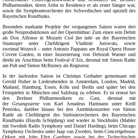
Philharmoniker, deren Artist in Residence er als erster Sänger war,
sowie die Symphonieorchester des Schwedischen und speziell des
Bayerischen Rundfunks.
Besonders markante Projekte der vergangenen Saison waren drei
große Neuproduktionen auf der Opernbühne: Zum einen sein Debüt
als Don Alfonso in Mozarts
Così fan tutte
an der Bayerischen
Staatsoper unter Chefdirigent Vladimir Jurowski, sowie
zweimal
Wozzeck
– unter Antonio Pappano am Royal Opera House
Covent Garden, in einer Inszenierung von Deborah Warner und
direkt im Anschluss beim Festival d’Aix, diesmal mit Simon Rattle
am Pult und Simon McBurney als Regisseur.
In der laufenden Saison ist Christian Gerhaher gemeinsam mit
Gerold Huber in Liederabenden in Amsterdam, London, Madrid,
Mailand, Hamburg, Essen, Köln und Berlin und später bei den
Festspielen in München und Salzburg zu erleben. Er ist erneut bei
den Berliner Philharmonikern zu Gast, diesmal mit
der
Gesangsszene
von Karl Amadeus Hartmann unter Kirill
Petrenko, darüber hinaus bei den Antrittskonzerten von Simon
Rattle als Chefdirigent des Sinfonieorchesters des Bayerischen
Rundfunks (Haydn
Schöpfung
) und wieder in Stockholm (Mahler
mit Swedish Radio Symphony und Daniel Harding), beim Chicago
Symphony Orchestra unter Jaap van Zweden, beim Concertgebouw
Orkest mit John Eliot Gardiner sowie bei der Tschechischen