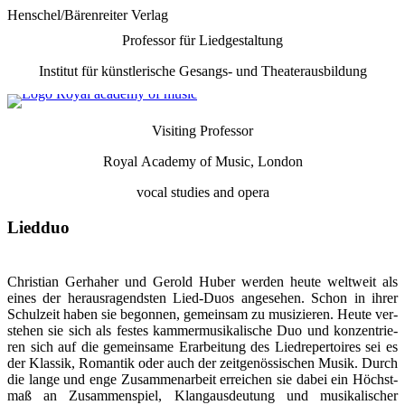
Henschel/Bärenreiter Verlag
Professor für Liedgestaltung
Institut für künstlerische Gesangs- und Theaterausbildung
Visiting Professor
Royal Academy of Music, London
vocal
studies and opera
Liedduo
Christian Gerhaher und Gerold Huber werden heute weltweit als
eines der her­aus­ragendsten Lied-Duos angesehen. Schon in ihrer
Schul­zeit haben sie be­gon­nen, ge­mein­sam zu mu­si­zie­ren. Heute ver­
stehen sie sich als festes kammer­mu­si­ka­lische Duo und kon­zen­trie­
ren sich auf die ge­mein­same Er­arbei­tung des Lied­re­per­toires sei es
der Klassik, Romantik oder auch der zeit­genös­si­schen Musik. Durch
die lange und enge Zu­sam­men­arbeit er­rei­chen sie dabei ein Höchst­
maß an Zu­sam­men­spiel, Klang­aus­deu­tung und mu­si­ka­li­scher