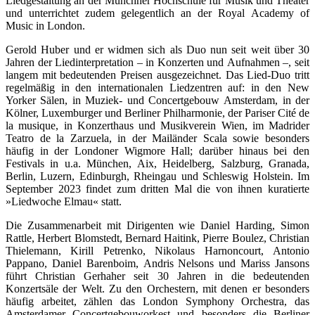
Liedgestaltung an der Münchner Hochschule für Musik und Theater
und unterrichtet zudem gelegentlich an der Royal Academy of
Music in London.
Gerold Huber und er widmen sich als Duo nun seit weit über 30
Jahren der Liedinterpretation – in Konzerten und Aufnahmen –, seit
langem mit bedeutenden Preisen ausgezeichnet. Das Lied-Duo tritt
regelmäßig in den internationalen Liedzentren auf: in den New
Yorker Sälen, in Muziek- und Concertgebouw Amsterdam, in der
Kölner, Luxemburger und Berliner Philharmonie, der Pariser Cité de
la musique, in Konzerthaus und Musikverein Wien, im Madrider
Teatro de la Zarzuela, in der Mailänder Scala sowie besonders
häufig in der Londoner Wigmore Hall; darüber hinaus bei den
Festivals in u.a. München, Aix, Heidelberg, Salzburg, Granada,
Berlin, Luzern, Edinburgh, Rheingau und Schleswig Holstein. Im
September 2023 findet zum dritten Mal die von ihnen kuratierte
»Liedwoche Elmau« statt.
Die Zusammenarbeit mit Dirigenten wie Daniel Harding, Simon
Rattle, Herbert Blomstedt, Bernard Haitink, Pierre Boulez, Christian
Thielemann, Kirill Petrenko, Nikolaus Harnoncourt, Antonio
Pappano, Daniel Barenboim, Andris Nelsons und Mariss Jansons
führt Christian Gerhaher seit 30 Jahren in die bedeutenden
Konzertsäle der Welt. Zu den Orchestern, mit denen er besonders
häufig arbeitet, zählen das London Symphony Orchestra, das
Amsterdamer Concertgebouworkest und besonders die Berliner