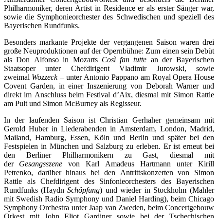
Philharmoniker, deren Artist in Residence er als erster Sänger war,
sowie die Symphonieorchester des Schwedischen und speziell des
Bayerischen Rundfunks.
Besonders markante Projekte der vergangenen Saison waren drei
große Neuproduktionen auf der Opernbühne: Zum einen sein Debüt
als Don Alfonso in Mozarts
Così fan tutte
an der Bayerischen
Staatsoper unter Chefdirigent Vladimir Jurowski, sowie
zweimal
Wozzeck
– unter Antonio Pappano am Royal Opera House
Covent Garden, in einer Inszenierung von Deborah Warner und
direkt im Anschluss beim Festival d’Aix, diesmal mit Simon Rattle
am Pult und Simon McBurney als Regisseur.
In der laufenden Saison ist Christian Gerhaher gemeinsam mit
Gerold Huber in Liederabenden in Amsterdam, London, Madrid,
Mailand, Hamburg, Essen, Köln und Berlin und später bei den
Festspielen in München und Salzburg zu erleben. Er ist erneut bei
den Berliner Philharmonikern zu Gast, diesmal mit
der
Gesangsszene
von Karl Amadeus Hartmann unter Kirill
Petrenko, darüber hinaus bei den Antrittskonzerten von Simon
Rattle als Chefdirigent des Sinfonieorchesters des Bayerischen
Rundfunks (Haydn
Schöpfung
) und wieder in Stockholm (Mahler
mit Swedish Radio Symphony und Daniel Harding), beim Chicago
Symphony Orchestra unter Jaap van Zweden, beim Concertgebouw
Orkest mit John Eliot Gardiner sowie bei der Tschechischen