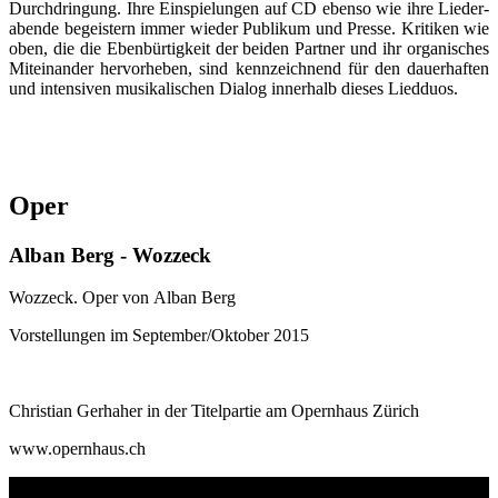
Durch­dringung. Ihre Ein­spielun­gen auf CD ebenso wie ihre Lieder­
abende begeistern immer wieder Pu­bli­kum und Presse. Kritiken wie
oben, die die Eben­bürtigkeit der beiden Partner und ihr or­ga­nisches
Mit­ein­an­der her­vor­he­ben, sind kenn­zeich­nend für den dauer­haften
und intensiven mu­si­ka­li­schen Dia­log inner­halb dieses Lied­duos.
Oper
Alban Berg - Wozzeck
Wozzeck. Oper von Alban Berg
Vorstellungen im September/Oktober 2015
Christian Gerhaher in der Titelpartie am Opernhaus Zürich
www.opernhaus.ch