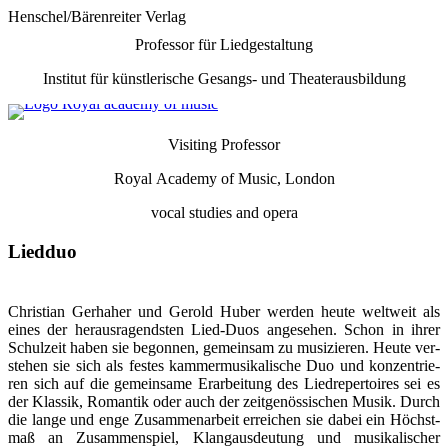
Henschel/Bärenreiter Verlag
Professor für Liedgestaltung
Institut für künstlerische Gesangs- und Theaterausbildung
Visiting Professor
Royal Academy of Music, London
vocal
studies and opera
Liedduo
Christian Gerhaher und Gerold Huber werden heute weltweit als
eines der her­aus­ragendsten Lied-Duos angesehen. Schon in ihrer
Schul­zeit haben sie be­gon­nen, ge­mein­sam zu mu­si­zie­ren. Heute ver­
stehen sie sich als festes kammer­mu­si­ka­lische Duo und kon­zen­trie­
ren sich auf die ge­mein­same Er­arbei­tung des Lied­re­per­toires sei es
der Klassik, Romantik oder auch der zeit­genös­si­schen Musik. Durch
die lange und enge Zu­sam­men­arbeit er­rei­chen sie dabei ein Höchst­
maß an Zu­sam­men­spiel, Klang­aus­deu­tung und mu­si­ka­li­scher