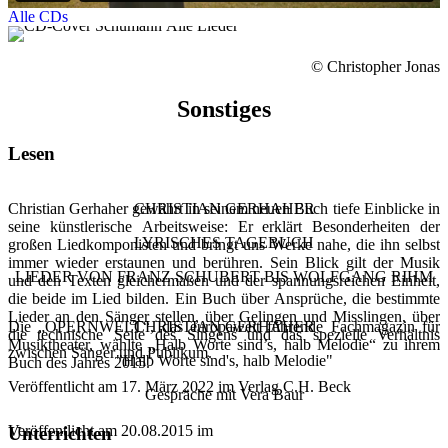
Alle CDs
© Christopher Jonas
Sonstiges
Lesen
Christian Gerhaher gewährt in seinem neuen Buch tiefe Einblicke in
CHRISTIAN GERHAHER
seine künstlerische Arbeitsweise: Er erklärt Besonderheiten der
LYRISCHES TAGEBUCH
großen Liedkomponisten und bringt uns Werke nahe, die ihn selbst
immer wieder erstaunen und berühren. Sein Blick gilt der Musik
LIEDER VON FRANZ SCHUBERT BIS WOLFGANG RIHM
und den Texten gleichermaßen und der spannungsreichen Einheit,
die beide im Lied bilden. Ein Buch über Ansprüche, die bestimmte
Lieder an den Sänger stellen, über Gelingen und Misslingen, über
Die „OPERNWELT“, das europaweit führende Fachmagazin für
CHRISTIAN GERHAHER
die technische Seite des Singens und das spezielle Verhältnis
Musiktheater, wählte „Halb Worte sind’s, halb Melodie“ zu ihrem
zwischen Sänger und Publikum.
"Halb Worte sind's, halb Melodie"
Buch des Jahres 2015.
Veröffentlicht am 17. März 2022 im Verlag C.H. Beck
Gespräche mit Vera Baur
Veröffentlicht am 20.08.2015 im
Unterrichten