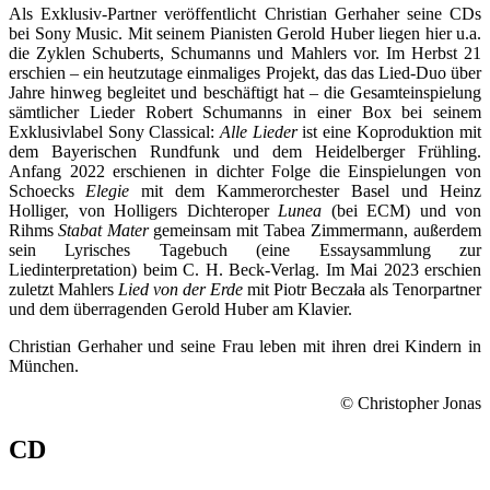
Als Exklusiv-Partner veröffentlicht Christian Gerhaher seine CDs
bei Sony Music. Mit seinem Pianisten Gerold Huber liegen hier u.a.
die Zyklen Schuberts, Schumanns und Mahlers vor. Im Herbst 21
erschien – ein heutzutage einmaliges Projekt, das das Lied-Duo über
Jahre hinweg begleitet und beschäftigt hat – die Gesamteinspielung
sämtlicher Lieder Robert Schumanns in einer Box bei seinem
Exklusivlabel Sony Classical:
Alle Lieder
ist eine Koproduktion mit
dem Bayerischen Rundfunk und dem Heidelberger Frühling.
Anfang 2022 erschienen in dichter Folge die Einspielungen von
Schoecks
Elegie
mit dem Kammerorchester Basel und Heinz
Holliger, von Holligers Dichteroper
Lunea
(bei ECM) und von
Rihms
Stabat Mater
gemeinsam mit Tabea Zimmermann, außerdem
sein Lyrisches Tagebuch (eine Essaysammlung zur
Liedinterpretation) beim C. H. Beck-Verlag. Im Mai 2023 erschien
zuletzt Mahlers
Lied von der Erde
mit Piotr Beczała als Tenorpartner
und dem überragenden Gerold Huber am Klavier.
Christian Gerhaher und seine Frau leben mit ihren drei Kindern in
München.
© Christopher Jonas
CD