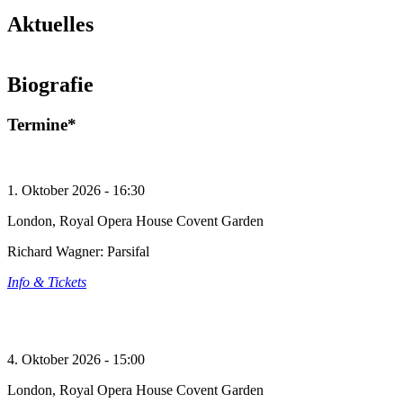
Aktuelles
Tannhäuser in Zürich
Biografie
© Torbjorn Toby Jorgensen
Mehr lesen
Termine*
1. Oktober 2026 - 16:30
London, Royal Opera House Covent Garden
Richard Wagner: Parsifal
Info & Tickets
4. Oktober 2026 - 15:00
London, Royal Opera House Covent Garden