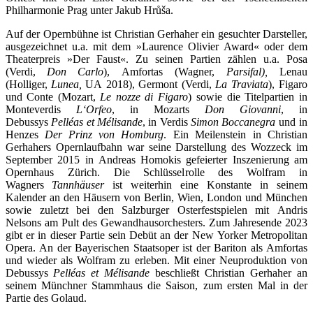
Philharmonie Prag unter Jakub Hrůša.
Auf der Opernbühne ist Christian Gerhaher ein gesuchter Darsteller,
ausgezeichnet u.a. mit dem »Laurence Olivier Award« oder dem
Theaterpreis »Der Faust«. Zu seinen Partien zählen u.a. Posa
(Verdi,
Don Carlo
), Amfortas (Wagner,
Parsifal),
Lenau
(Holliger,
Lunea,
UA 2018), Germont (Verdi,
La Traviata
), Figaro
und Conte (Mozart,
Le nozze di Figaro
) sowie die Titelpartien in
Monteverdis
L‘Orfeo
, in Mozarts
Don Giovanni
, in
Debussys
Pelléas et Mélisande
, in Verdis
Simon Boccanegra
und in
Henzes
Der Prinz von Homburg
. Ein Meilenstein in Christian
Gerhahers Opernlaufbahn war seine Darstellung des Wozzeck im
September 2015 in Andreas Homokis gefeierter Inszenierung am
Opernhaus Zürich. Die Schlüsselrolle des Wolfram in
Wagners
Tannhäuser
ist weiterhin eine Konstante in seinem
Kalender an den Häusern von Berlin, Wien, London und München
sowie zuletzt bei den Salzburger Osterfestspielen mit Andris
Nelsons am Pult des Gewandhausorchesters. Zum Jahresende 2023
gibt er in dieser Partie sein Debüt an der New Yorker Metropolitan
Opera. An der Bayerischen Staatsoper ist der Bariton als Amfortas
und wieder als Wolfram zu erleben. Mit einer Neuproduktion von
Debussys
Pelléas et Mélisande
beschließt Christian Gerhaher an
seinem Münchner Stammhaus die Saison, zum ersten Mal in der
Partie des Golaud.