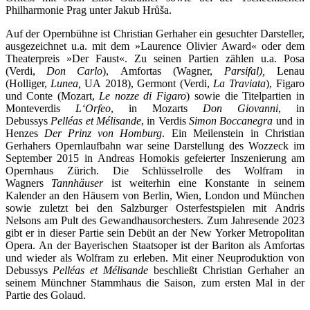
Philharmonie Prag unter Jakub Hrůša.
Auf der Opernbühne ist Christian Gerhaher ein gesuchter Darsteller,
ausgezeichnet u.a. mit dem »Laurence Olivier Award« oder dem
Theaterpreis »Der Faust«. Zu seinen Partien zählen u.a. Posa
(Verdi,
Don Carlo
), Amfortas (Wagner,
Parsifal),
Lenau
(Holliger,
Lunea,
UA 2018), Germont (Verdi,
La Traviata
), Figaro
und Conte (Mozart,
Le nozze di Figaro
) sowie die Titelpartien in
Monteverdis
L‘Orfeo
, in Mozarts
Don Giovanni
, in
Debussys
Pelléas et Mélisande
, in Verdis
Simon Boccanegra
und in
Henzes
Der Prinz von Homburg
. Ein Meilenstein in Christian
Gerhahers Opernlaufbahn war seine Darstellung des Wozzeck im
September 2015 in Andreas Homokis gefeierter Inszenierung am
Opernhaus Zürich. Die Schlüsselrolle des Wolfram in
Wagners
Tannhäuser
ist weiterhin eine Konstante in seinem
Kalender an den Häusern von Berlin, Wien, London und München
sowie zuletzt bei den Salzburger Osterfestspielen mit Andris
Nelsons am Pult des Gewandhausorchesters. Zum Jahresende 2023
gibt er in dieser Partie sein Debüt an der New Yorker Metropolitan
Opera. An der Bayerischen Staatsoper ist der Bariton als Amfortas
und wieder als Wolfram zu erleben. Mit einer Neuproduktion von
Debussys
Pelléas et Mélisande
beschließt Christian Gerhaher an
seinem Münchner Stammhaus die Saison, zum ersten Mal in der
Partie des Golaud.