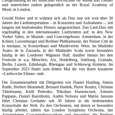
Liedgestaltung an der Münchner Hochschule für Musik und Theater
und unterrichtet zudem gelegentlich an der Royal Academy of
Music in London.
Gerold Huber und er widmen sich als Duo nun seit weit über 30
Jahren der Liedinterpretation – in Konzerten und Aufnahmen –, seit
langem mit bedeutenden Preisen ausgezeichnet. Das Lied-Duo tritt
regelmäßig in den internationalen Liedzentren auf: in den New
Yorker Sälen, in Muziek- und Concertgebouw Amsterdam, in der
Kölner, Luxemburger und Berliner Philharmonie, der Pariser Cité de
la musique, in Konzerthaus und Musikverein Wien, im Madrider
Teatro de la Zarzuela, in der Mailänder Scala sowie besonders
häufig in der Londoner Wigmore Hall; darüber hinaus bei den
Festivals in u.a. München, Aix, Heidelberg, Salzburg, Granada,
Berlin, Luzern, Edinburgh, Rheingau und Schleswig Holstein. Im
September 2023 findet zum dritten Mal die von ihnen kuratierte
»Liedwoche Elmau« statt.
Die Zusammenarbeit mit Dirigenten wie Daniel Harding, Simon
Rattle, Herbert Blomstedt, Bernard Haitink, Pierre Boulez, Christian
Thielemann, Kirill Petrenko, Nikolaus Harnoncourt, Antonio
Pappano, Daniel Barenboim, Andris Nelsons und Mariss Jansons
führt Christian Gerhaher seit 30 Jahren in die bedeutenden
Konzertsäle der Welt. Zu den Orchestern, mit denen er besonders
häufig arbeitet, zählen das London Symphony Orchestra, das
Amsterdamer Concertgebouworkest und besonders die Berliner