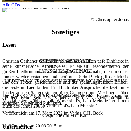
Alle CDs
© Christopher Jonas
Sonstiges
Lesen
Christian Gerhaher gewährt in seinem neuen Buch tiefe Einblicke in
CHRISTIAN GERHAHER
seine künstlerische Arbeitsweise: Er erklärt Besonderheiten der
LYRISCHES TAGEBUCH
großen Liedkomponisten und bringt uns Werke nahe, die ihn selbst
immer wieder erstaunen und berühren. Sein Blick gilt der Musik
LIEDER VON FRANZ SCHUBERT BIS WOLFGANG RIHM
und den Texten gleichermaßen und der spannungsreichen Einheit,
die beide im Lied bilden. Ein Buch über Ansprüche, die bestimmte
Lieder an den Sänger stellen, über Gelingen und Misslingen, über
Die „OPERNWELT“, das europaweit führende Fachmagazin für
CHRISTIAN GERHAHER
die technische Seite des Singens und das spezielle Verhältnis
Musiktheater, wählte „Halb Worte sind’s, halb Melodie“ zu ihrem
zwischen Sänger und Publikum.
"Halb Worte sind's, halb Melodie"
Buch des Jahres 2015.
Veröffentlicht am 17. März 2022 im Verlag C.H. Beck
Gespräche mit Vera Baur
Veröffentlicht am 20.08.2015 im
Unterrichten