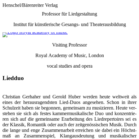
Henschel/Bärenreiter Verlag
Professor für Liedgestaltung
Institut für künstlerische Gesangs- und Theaterausbildung
Visiting Professor
Royal Academy of Music, London
vocal
studies and opera
Liedduo
Christian Gerhaher und Gerold Huber werden heute weltweit als
eines der her­aus­ragendsten Lied-Duos angesehen. Schon in ihrer
Schul­zeit haben sie be­gon­nen, ge­mein­sam zu mu­si­zie­ren. Heute ver­
stehen sie sich als festes kammer­mu­si­ka­lische Duo und kon­zen­trie­
ren sich auf die ge­mein­same Er­arbei­tung des Lied­re­per­toires sei es
der Klassik, Romantik oder auch der zeit­genös­si­schen Musik. Durch
die lange und enge Zu­sam­men­arbeit er­rei­chen sie dabei ein Höchst­
maß an Zu­sam­men­spiel, Klang­aus­deu­tung und mu­si­ka­li­scher