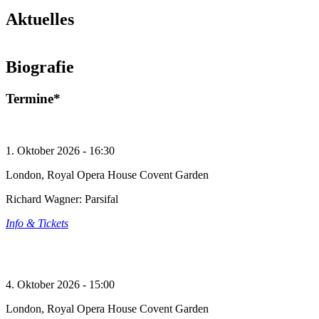
Aktuelles
Tannhäuser in Zürich
Biografie
© Torbjorn Toby Jorgensen
Mehr lesen
Termine*
1. Oktober 2026 - 16:30
London, Royal Opera House Covent Garden
Richard Wagner: Parsifal
Info & Tickets
4. Oktober 2026 - 15:00
London, Royal Opera House Covent Garden