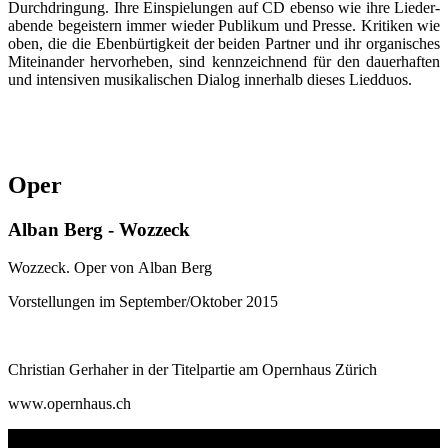
Durch­dringung. Ihre Ein­spielun­gen auf CD ebenso wie ihre Lieder­
abende begeistern immer wieder Pu­bli­kum und Presse. Kritiken wie
oben, die die Eben­bürtigkeit der beiden Partner und ihr or­ga­nisches
Mit­ein­an­der her­vor­he­ben, sind kenn­zeich­nend für den dauer­haften
und intensiven mu­si­ka­li­schen Dia­log inner­halb dieses Lied­duos.
Oper
Alban Berg - Wozzeck
Wozzeck. Oper von Alban Berg
Vorstellungen im September/Oktober 2015
Christian Gerhaher in der Titelpartie am Opernhaus Zürich
www.opernhaus.ch