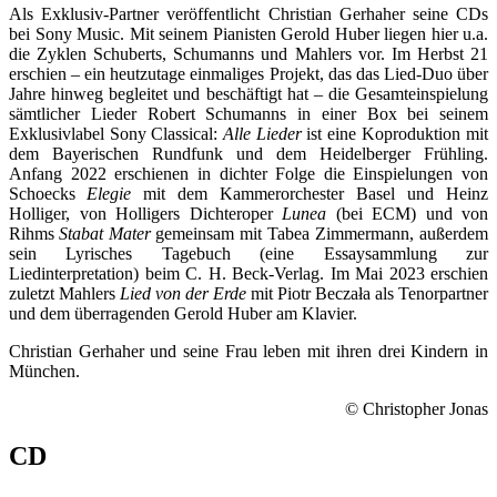
Als Exklusiv-Partner veröffentlicht Christian Gerhaher seine CDs
bei Sony Music. Mit seinem Pianisten Gerold Huber liegen hier u.a.
die Zyklen Schuberts, Schumanns und Mahlers vor. Im Herbst 21
erschien – ein heutzutage einmaliges Projekt, das das Lied-Duo über
Jahre hinweg begleitet und beschäftigt hat – die Gesamteinspielung
sämtlicher Lieder Robert Schumanns in einer Box bei seinem
Exklusivlabel Sony Classical:
Alle Lieder
ist eine Koproduktion mit
dem Bayerischen Rundfunk und dem Heidelberger Frühling.
Anfang 2022 erschienen in dichter Folge die Einspielungen von
Schoecks
Elegie
mit dem Kammerorchester Basel und Heinz
Holliger, von Holligers Dichteroper
Lunea
(bei ECM) und von
Rihms
Stabat Mater
gemeinsam mit Tabea Zimmermann, außerdem
sein Lyrisches Tagebuch (eine Essaysammlung zur
Liedinterpretation) beim C. H. Beck-Verlag. Im Mai 2023 erschien
zuletzt Mahlers
Lied von der Erde
mit Piotr Beczała als Tenorpartner
und dem überragenden Gerold Huber am Klavier.
Christian Gerhaher und seine Frau leben mit ihren drei Kindern in
München.
© Christopher Jonas
CD