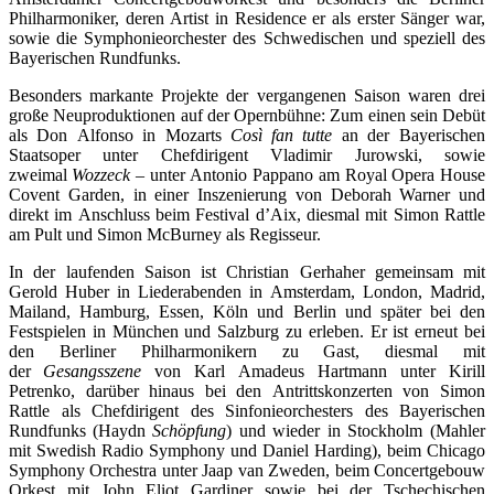
Philharmoniker, deren Artist in Residence er als erster Sänger war,
sowie die Symphonieorchester des Schwedischen und speziell des
Bayerischen Rundfunks.
Besonders markante Projekte der vergangenen Saison waren drei
große Neuproduktionen auf der Opernbühne: Zum einen sein Debüt
als Don Alfonso in Mozarts
Così fan tutte
an der Bayerischen
Staatsoper unter Chefdirigent Vladimir Jurowski, sowie
zweimal
Wozzeck
– unter Antonio Pappano am Royal Opera House
Covent Garden, in einer Inszenierung von Deborah Warner und
direkt im Anschluss beim Festival d’Aix, diesmal mit Simon Rattle
am Pult und Simon McBurney als Regisseur.
In der laufenden Saison ist Christian Gerhaher gemeinsam mit
Gerold Huber in Liederabenden in Amsterdam, London, Madrid,
Mailand, Hamburg, Essen, Köln und Berlin und später bei den
Festspielen in München und Salzburg zu erleben. Er ist erneut bei
den Berliner Philharmonikern zu Gast, diesmal mit
der
Gesangsszene
von Karl Amadeus Hartmann unter Kirill
Petrenko, darüber hinaus bei den Antrittskonzerten von Simon
Rattle als Chefdirigent des Sinfonieorchesters des Bayerischen
Rundfunks (Haydn
Schöpfung
) und wieder in Stockholm (Mahler
mit Swedish Radio Symphony und Daniel Harding), beim Chicago
Symphony Orchestra unter Jaap van Zweden, beim Concertgebouw
Orkest mit John Eliot Gardiner sowie bei der Tschechischen