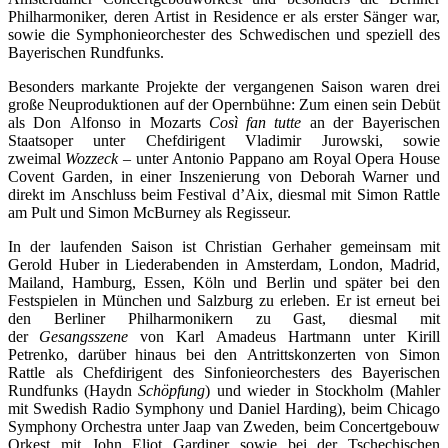
Philharmoniker, deren Artist in Residence er als erster Sänger war,
sowie die Symphonieorchester des Schwedischen und speziell des
Bayerischen Rundfunks.
Besonders markante Projekte der vergangenen Saison waren drei
große Neuproduktionen auf der Opernbühne: Zum einen sein Debüt
als Don Alfonso in Mozarts
Così fan tutte
an der Bayerischen
Staatsoper unter Chefdirigent Vladimir Jurowski, sowie
zweimal
Wozzeck
– unter Antonio Pappano am Royal Opera House
Covent Garden, in einer Inszenierung von Deborah Warner und
direkt im Anschluss beim Festival d’Aix, diesmal mit Simon Rattle
am Pult und Simon McBurney als Regisseur.
In der laufenden Saison ist Christian Gerhaher gemeinsam mit
Gerold Huber in Liederabenden in Amsterdam, London, Madrid,
Mailand, Hamburg, Essen, Köln und Berlin und später bei den
Festspielen in München und Salzburg zu erleben. Er ist erneut bei
den Berliner Philharmonikern zu Gast, diesmal mit
der
Gesangsszene
von Karl Amadeus Hartmann unter Kirill
Petrenko, darüber hinaus bei den Antrittskonzerten von Simon
Rattle als Chefdirigent des Sinfonieorchesters des Bayerischen
Rundfunks (Haydn
Schöpfung
) und wieder in Stockholm (Mahler
mit Swedish Radio Symphony und Daniel Harding), beim Chicago
Symphony Orchestra unter Jaap van Zweden, beim Concertgebouw
Orkest mit John Eliot Gardiner sowie bei der Tschechischen