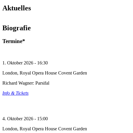
Aktuelles
Tannhäuser in Zürich
Biografie
© Torbjorn Toby Jorgensen
Mehr lesen
Termine*
1. Oktober 2026 - 16:30
London, Royal Opera House Covent Garden
Richard Wagner: Parsifal
Info & Tickets
4. Oktober 2026 - 15:00
London, Royal Opera House Covent Garden