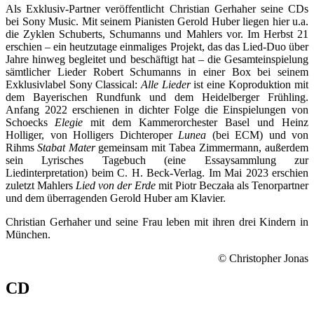
Als Exklusiv-Partner veröffentlicht Christian Gerhaher seine CDs
bei Sony Music. Mit seinem Pianisten Gerold Huber liegen hier u.a.
die Zyklen Schuberts, Schumanns und Mahlers vor. Im Herbst 21
erschien – ein heutzutage einmaliges Projekt, das das Lied-Duo über
Jahre hinweg begleitet und beschäftigt hat – die Gesamteinspielung
sämtlicher Lieder Robert Schumanns in einer Box bei seinem
Exklusivlabel Sony Classical:
Alle Lieder
ist eine Koproduktion mit
dem Bayerischen Rundfunk und dem Heidelberger Frühling.
Anfang 2022 erschienen in dichter Folge die Einspielungen von
Schoecks
Elegie
mit dem Kammerorchester Basel und Heinz
Holliger, von Holligers Dichteroper
Lunea
(bei ECM) und von
Rihms
Stabat Mater
gemeinsam mit Tabea Zimmermann, außerdem
sein Lyrisches Tagebuch (eine Essaysammlung zur
Liedinterpretation) beim C. H. Beck-Verlag. Im Mai 2023 erschien
zuletzt Mahlers
Lied von der Erde
mit Piotr Beczała als Tenorpartner
und dem überragenden Gerold Huber am Klavier.
Christian Gerhaher und seine Frau leben mit ihren drei Kindern in
München.
© Christopher Jonas
CD