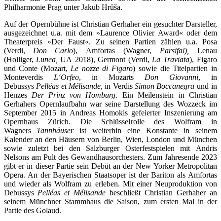
Philharmonie Prag unter Jakub Hrůša.
Auf der Opernbühne ist Christian Gerhaher ein gesuchter Darsteller,
ausgezeichnet u.a. mit dem »Laurence Olivier Award« oder dem
Theaterpreis »Der Faust«. Zu seinen Partien zählen u.a. Posa
(Verdi,
Don Carlo
), Amfortas (Wagner,
Parsifal),
Lenau
(Holliger,
Lunea,
UA 2018), Germont (Verdi,
La Traviata
), Figaro
und Conte (Mozart,
Le nozze di Figaro
) sowie die Titelpartien in
Monteverdis
L‘Orfeo
, in Mozarts
Don Giovanni
, in
Debussys
Pelléas et Mélisande
, in Verdis
Simon Boccanegra
und in
Henzes
Der Prinz von Homburg
. Ein Meilenstein in Christian
Gerhahers Opernlaufbahn war seine Darstellung des Wozzeck im
September 2015 in Andreas Homokis gefeierter Inszenierung am
Opernhaus Zürich. Die Schlüsselrolle des Wolfram in
Wagners
Tannhäuser
ist weiterhin eine Konstante in seinem
Kalender an den Häusern von Berlin, Wien, London und München
sowie zuletzt bei den Salzburger Osterfestspielen mit Andris
Nelsons am Pult des Gewandhausorchesters. Zum Jahresende 2023
gibt er in dieser Partie sein Debüt an der New Yorker Metropolitan
Opera. An der Bayerischen Staatsoper ist der Bariton als Amfortas
und wieder als Wolfram zu erleben. Mit einer Neuproduktion von
Debussys
Pelléas et Mélisande
beschließt Christian Gerhaher an
seinem Münchner Stammhaus die Saison, zum ersten Mal in der
Partie des Golaud.