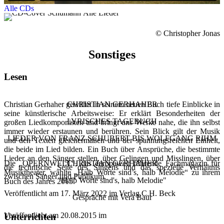
Alle CDs
© Christopher Jonas
Sonstiges
Lesen
Christian Gerhaher gewährt in seinem neuen Buch tiefe Einblicke in
CHRISTIAN GERHAHER
seine künstlerische Arbeitsweise: Er erklärt Besonderheiten der
LYRISCHES TAGEBUCH
großen Liedkomponisten und bringt uns Werke nahe, die ihn selbst
immer wieder erstaunen und berühren. Sein Blick gilt der Musik
LIEDER VON FRANZ SCHUBERT BIS WOLFGANG RIHM
und den Texten gleichermaßen und der spannungsreichen Einheit,
die beide im Lied bilden. Ein Buch über Ansprüche, die bestimmte
Lieder an den Sänger stellen, über Gelingen und Misslingen, über
Die „OPERNWELT“, das europaweit führende Fachmagazin für
CHRISTIAN GERHAHER
die technische Seite des Singens und das spezielle Verhältnis
Musiktheater, wählte „Halb Worte sind’s, halb Melodie“ zu ihrem
zwischen Sänger und Publikum.
"Halb Worte sind's, halb Melodie"
Buch des Jahres 2015.
Veröffentlicht am 17. März 2022 im Verlag C.H. Beck
Gespräche mit Vera Baur
Veröffentlicht am 20.08.2015 im
Unterrichten