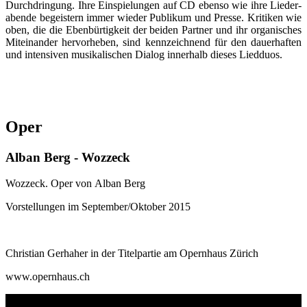
Durch­dringung. Ihre Ein­spielun­gen auf CD ebenso wie ihre Lieder­
abende begeistern immer wieder Pu­bli­kum und Presse. Kritiken wie
oben, die die Eben­bürtigkeit der beiden Partner und ihr or­ga­nisches
Mit­ein­an­der her­vor­he­ben, sind kenn­zeich­nend für den dauer­haften
und intensiven mu­si­ka­li­schen Dia­log inner­halb dieses Lied­duos.
Oper
Alban Berg - Wozzeck
Wozzeck. Oper von Alban Berg
Vorstellungen im September/Oktober 2015
Christian Gerhaher in der Titelpartie am Opernhaus Zürich
www.opernhaus.ch