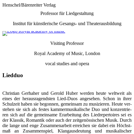
Henschel/Bärenreiter Verlag
Professor für Liedgestaltung
Institut für künstlerische Gesangs- und Theaterausbildung
Visiting Professor
Royal Academy of Music, London
vocal
studies and opera
Liedduo
Christian Gerhaher und Gerold Huber werden heute weltweit als
eines der her­aus­ragendsten Lied-Duos angesehen. Schon in ihrer
Schul­zeit haben sie be­gon­nen, ge­mein­sam zu mu­si­zie­ren. Heute ver­
stehen sie sich als festes kammer­mu­si­ka­lische Duo und kon­zen­trie­
ren sich auf die ge­mein­same Er­arbei­tung des Lied­re­per­toires sei es
der Klassik, Romantik oder auch der zeit­genös­si­schen Musik. Durch
die lange und enge Zu­sam­men­arbeit er­rei­chen sie dabei ein Höchst­
maß an Zu­sam­men­spiel, Klang­aus­deu­tung und mu­si­ka­li­scher