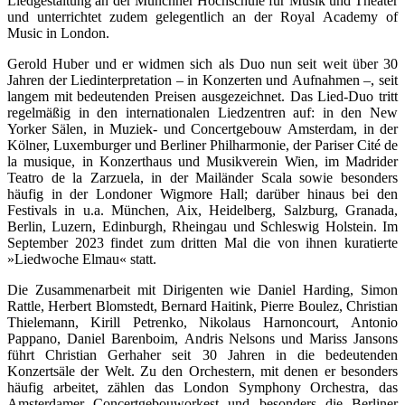
Liedgestaltung an der Münchner Hochschule für Musik und Theater
und unterrichtet zudem gelegentlich an der Royal Academy of
Music in London.
Gerold Huber und er widmen sich als Duo nun seit weit über 30
Jahren der Liedinterpretation – in Konzerten und Aufnahmen –, seit
langem mit bedeutenden Preisen ausgezeichnet. Das Lied-Duo tritt
regelmäßig in den internationalen Liedzentren auf: in den New
Yorker Sälen, in Muziek- und Concertgebouw Amsterdam, in der
Kölner, Luxemburger und Berliner Philharmonie, der Pariser Cité de
la musique, in Konzerthaus und Musikverein Wien, im Madrider
Teatro de la Zarzuela, in der Mailänder Scala sowie besonders
häufig in der Londoner Wigmore Hall; darüber hinaus bei den
Festivals in u.a. München, Aix, Heidelberg, Salzburg, Granada,
Berlin, Luzern, Edinburgh, Rheingau und Schleswig Holstein. Im
September 2023 findet zum dritten Mal die von ihnen kuratierte
»Liedwoche Elmau« statt.
Die Zusammenarbeit mit Dirigenten wie Daniel Harding, Simon
Rattle, Herbert Blomstedt, Bernard Haitink, Pierre Boulez, Christian
Thielemann, Kirill Petrenko, Nikolaus Harnoncourt, Antonio
Pappano, Daniel Barenboim, Andris Nelsons und Mariss Jansons
führt Christian Gerhaher seit 30 Jahren in die bedeutenden
Konzertsäle der Welt. Zu den Orchestern, mit denen er besonders
häufig arbeitet, zählen das London Symphony Orchestra, das
Amsterdamer Concertgebouworkest und besonders die Berliner