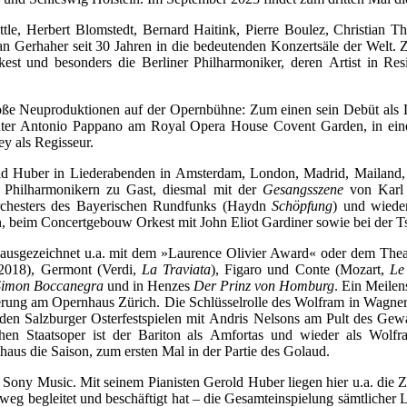
le, Herbert Blomstedt, Bernard Haitink, Pierre Boulez, Christian Th
n Gerhaher seit 30 Jahren in die bedeutenden Konzertsäle der Welt. Zu
 und besonders die Berliner Philharmoniker, deren Artist in Resid
roße Neuproduktionen auf der Opernbühne: Zum einen sein Debüt als
ter Antonio Pappano am Royal Opera House Covent Garden, in eine
ey als Regisseur.
old Huber in Liederabenden in Amsterdam, London, Madrid, Mailand, 
r Philharmonikern zu Gast, diesmal mit der
Gesangsszene
von Karl 
eorchesters des Bayerischen Rundfunks (Haydn
Schöpfung
) und wiede
 beim Concertgebouw Orkest mit John Eliot Gardiner sowie bei der Ts
, ausgezeichnet u.a. mit dem »Laurence Olivier Award« oder dem Theat
18), Germont (Verdi,
La Traviata
), Figaro und Conte (Mozart,
Le
Simon Boccanegra
und in Henzes
Der Prinz von Homburg
. Ein Meilen
rung am Opernhaus Zürich. Die Schlüsselrolle des Wolfram in Wagne
n Salzburger Osterfestspielen mit Andris Nelsons am Pult des Gewan
en Staatsoper ist der Bariton als Amfortas und wieder als Wolf
us die Saison, zum ersten Mal in der Partie des Golaud.
ei Sony Music. Mit seinem Pianisten Gerold Huber liegen hier u.a. die
nweg begleitet und beschäftigt hat – die Gesamteinspielung sämtliche