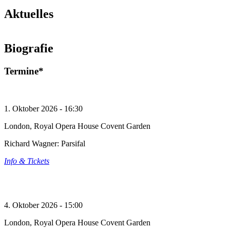
Aktuelles
Tannhäuser in Zürich
Biografie
© Torbjorn Toby Jorgensen
Mehr lesen
Termine*
1. Oktober 2026 - 16:30
London, Royal Opera House Covent Garden
Richard Wagner: Parsifal
Info & Tickets
4. Oktober 2026 - 15:00
London, Royal Opera House Covent Garden