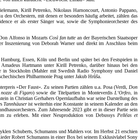
ielemann, Kirill Petrenko, Nikolaus Harnoncourt, Antonio Pappano,
 den Orchestern, mit denen er besonders häufig arbeitet, zählen das
ence er als erster Sänger war, sowie die Symphonieorchester des
 Don Alfonso in Mozarts
Così fan tutte
an der Bayerischen Staatsoper
r Inszenierung von Deborah Warner und direkt im Anschluss beim
Hamburg, Essen, Köln und Berlin und später bei den Festspielen in
Amadeus Hartmann unter Kirill Petrenko, darüber hinaus bei den
r in Stockholm (Mahler mit Swedish Radio Symphony und Daniel
chechischen Philharmonie Prag unter Jakub Hrůša.
erpreis »Der Faust«. Zu seinen Partien zählen u.a. Posa (Verdi,
Don
 nozze di Figaro
) sowie die Titelpartien in Monteverdis
L‘Orfeo
, in
stein in Christian Gerhahers Opernlaufbahn war seine Darstellung des
rs
Tannhäuser
ist weiterhin eine Konstante in seinem Kalender an den
dhausorchesters. Zum Jahresende 2023 gibt er in dieser Partie sein
ram zu erleben. Mit einer Neuproduktion von Debussys
Pelléas et
 Zyklen Schuberts, Schumanns und Mahlers vor. Im Herbst 21 erschien
r Lieder Robert Schumanns in einer Box bei seinem Exklusivlabel Sony