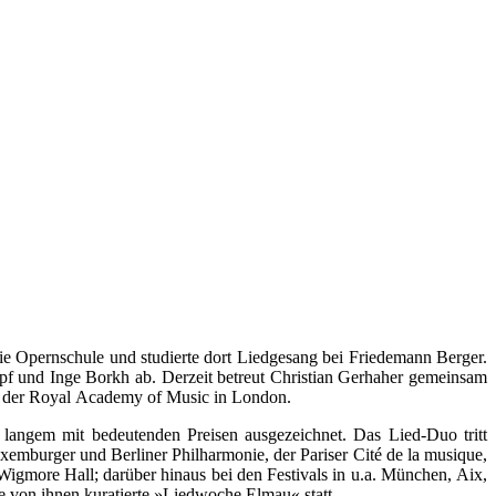
 Opernschule und studierte dort Liedgesang bei Friedemann Berger.
pf und Inge Borkh ab. Derzeit betreut Christian Gerhaher gemeinsam
an der Royal Academy of Music in London.
langem mit bedeutenden Preisen ausgezeichnet. Das Lied-Duo tritt
emburger und Berliner Philharmonie, der Pariser Cité de la musique,
igmore Hall; darüber hinaus bei den Festivals in u.a. München, Aix,
e von ihnen kuratierte »Liedwoche Elmau« statt.