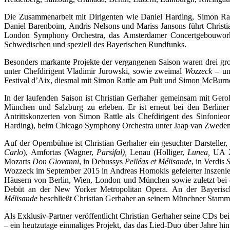
Die Zusammenarbeit mit Dirigenten wie Daniel Harding, Simon Ratt
Daniel Barenboim, Andris Nelsons und Mariss Jansons führt Christia
London Symphony Orchestra, das Amsterdamer Concertgebouworkest
Schwedischen und speziell des Bayerischen Rundfunks.
Besonders markante Projekte der vergangenen Saison waren drei g
unter Chefdirigent Vladimir Jurowski, sowie zweimal
Wozzeck
– un
Festival d’Aix, diesmal mit Simon Rattle am Pult und Simon McBurn
In der laufenden Saison ist Christian Gerhaher gemeinsam mit Ger
München und Salzburg zu erleben. Er ist erneut bei den Berline
Antrittskonzerten von Simon Rattle als Chefdirigent des Sinfoni
Harding), beim Chicago Symphony Orchestra unter Jaap van Zweden,
Auf der Opernbühne ist Christian Gerhaher ein gesuchter Darsteller
Carlo
), Amfortas (Wagner,
Parsifal),
Lenau (Holliger,
Lunea,
UA 20
Mozarts
Don Giovanni
, in Debussys
Pelléas et Mélisande
, in Verdis
Wozzeck im September 2015 in Andreas Homokis gefeierter Inszenie
Häusern von Berlin, Wien, London und München sowie zuletzt bei de
Debüt an der New Yorker Metropolitan Opera. An der Bayerisch
Mélisande
beschließt Christian Gerhaher an seinem Münchner Stammha
Als Exklusiv-Partner veröffentlicht Christian Gerhaher seine CDs b
– ein heutzutage einmaliges Projekt, das das Lied-Duo über Jahre hi