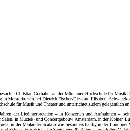
suchte Christian Gerhaher an der Münchner Hochschule für Musik die
 in Meisterkursen bei Dietrich Fischer-Dieskau, Elisabeth Schwarzko
chschule für Musik und Theater und unterrichtet zudem gelegentlich 
ahren der Liedinterpretation – in Konzerten und Aufnahmen –, seit 
er Sälen, in Muziek- und Concertgebouw Amsterdam, in der Kölner, Lux
uela, in der Mailänder Scala sowie besonders häufig in der Londoner W
 und Schleswig Holstein. Im September 2023 findet zum dritten Mal di