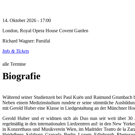
14. Oktober 2026 - 17:00
London, Royal Opera House Covent Garden
Richard Wagner: Parsifal
Info & Tickets
alle Termine
Biografie
Während seiner Studienzeit bei Paul Kuën und Raimund Grumbach be
Neben einem Medizinstudium rundete er seine stimmliche Ausbildung
mit Gerold Huber eine Klasse in Liedgestaltung an der Münchner Ho
Gerold Huber und er widmen sich als Duo nun seit weit über 30 J
regelmäßig in den internationalen Liedzentren auf: in den New York
in Konzerthaus und Musikverein Wien, im Madrider Teatro de la Zarz
Heidelberg, Salzburg, Granada, Berlin, Luzern, Edinburgh, Rheingau